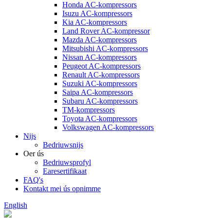
Honda AC-kompressors
Isuzu AC-kompressors
Kia AC-kompressors
Land Rover AC-kompressor
Mazda AC-kompressors
Mitsubishi AC-kompressors
Nissan AC-kompressors
Peugeot AC-kompressors
Renault AC-kompressors
Suzuki AC-kompressors
Saipa AC-kompressors
Subaru AC-kompressors
TM-kompressors
Toyota AC-kompressors
Volkswagen AC-kompressors
Nijs
Bedriuwsnijs
Oer ús
Bedriuwsprofyl
Earesertifikaat
FAQ's
Kontakt mei ús opnimme
English