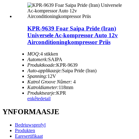
KPR-9639 Foar Saipa Pride (Iran)
Universele Ac-kompressor Auto 12v
Airconditioningkompressor Priis
MOQ:
4 stikken
Automerk:
SAIPA
Produktkoade:
KPR-9639
Auto-applikaasje:
Saipa Pride (Iran)
Spanning:
12V
Katrol Groove Nûmer:
4
Katroldiameter:
118mm
Produktsearje:
KPR
enkête
detail
YNFORMAASJE
Bedriuwsprofyl
Produkten
Earesertifikaat