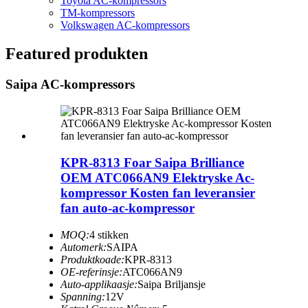
Toyota AC-kompressors
TM-kompressors
Volkswagen AC-kompressors
Featured produkten
Saipa AC-kompressors
KPR-8313 Foar Saipa Brilliance
OEM ATC066AN9 Elektryske Ac-
kompressor Kosten fan leveransier
fan auto-ac-kompressor
MOQ:
4 stikken
Automerk:
SAIPA
Produktkoade:
KPR-8313
OE-referinsje:
ATC066AN9
Auto-applikaasje:
Saipa Briljansje
Spanning:
12V