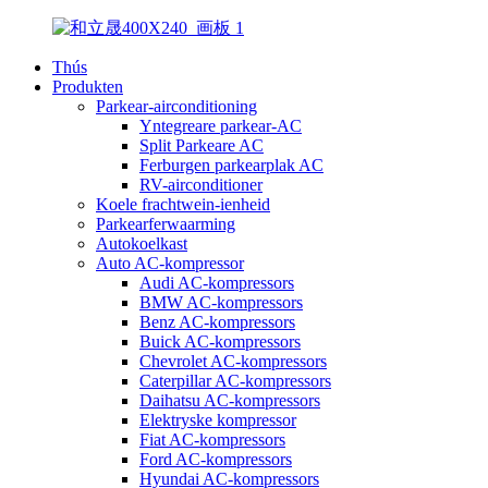
Thús
Produkten
Parkear-airconditioning
Yntegreare parkear-AC
Split Parkeare AC
Ferburgen parkearplak AC
RV-airconditioner
Koele frachtwein-ienheid
Parkearferwaarming
Autokoelkast
Auto AC-kompressor
Audi AC-kompressors
BMW AC-kompressors
Benz AC-kompressors
Buick AC-kompressors
Chevrolet AC-kompressors
Caterpillar AC-kompressors
Daihatsu AC-kompressors
Elektryske kompressor
Fiat AC-kompressors
Ford AC-kompressors
Hyundai AC-kompressors