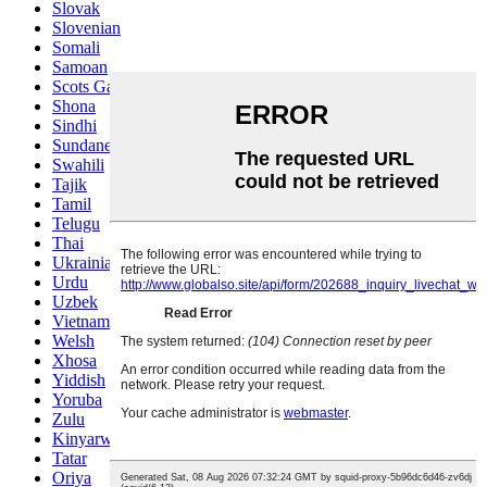
Slovak
Slovenian
Somali
Samoan
Scots Gaelic
Shona
Sindhi
Sundanese
Swahili
Tajik
Tamil
Telugu
Thai
Ukrainian
Urdu
Uzbek
Vietnamese
Welsh
Xhosa
Yiddish
Yoruba
Zulu
Kinyarwanda
Tatar
Oriya