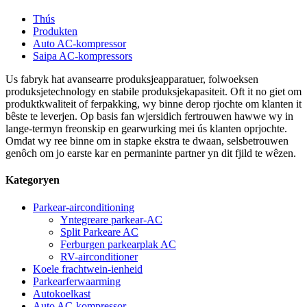
Thús
Produkten
Auto AC-kompressor
Saipa AC-kompressors
Us fabryk hat avansearre produksjeapparatuer, folwoeksen
produksjetechnology en stabile produksjekapasiteit. Oft it no giet om
produktkwaliteit of ferpakking, wy binne derop rjochte om klanten it
bêste te leverjen. Op basis fan wjersidich fertrouwen hawwe wy in
lange-termyn freonskip en gearwurking mei ús klanten oprjochte.
Omdat wy ree binne om in stapke ekstra te dwaan, selsbetrouwen
genôch om jo earste kar en permaninte partner yn dit fjild te wêzen.
Kategoryen
Parkear-airconditioning
Yntegreare parkear-AC
Split Parkeare AC
Ferburgen parkearplak AC
RV-airconditioner
Koele frachtwein-ienheid
Parkearferwaarming
Autokoelkast
Auto AC-kompressor