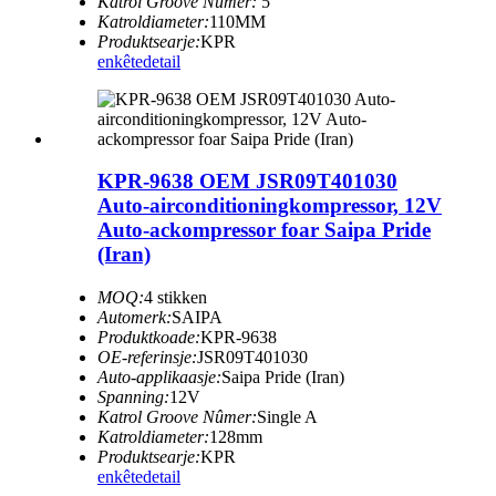
Katrol Groove Nûmer:
5
Katroldiameter:
110MM
Produktsearje:
KPR
enkête
detail
KPR-9638 OEM JSR09T401030
Auto-airconditioningkompressor, 12V
Auto-ackompressor foar Saipa Pride
(Iran)
MOQ:
4 stikken
Automerk:
SAIPA
Produktkoade:
KPR-9638
OE-referinsje:
JSR09T401030
Auto-applikaasje:
Saipa Pride (Iran)
Spanning:
12V
Katrol Groove Nûmer:
Single A
Katroldiameter:
128mm
Produktsearje:
KPR
enkête
detail